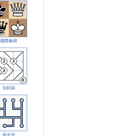
國際象棋
划斜線
接水管