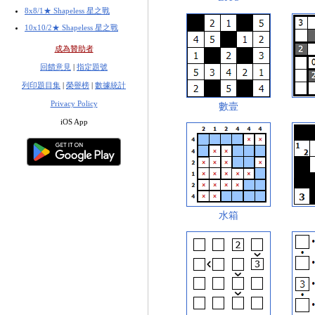
8x8/1★ Shapeless 星之戰
10x10/2★ Shapeless 星之戰
成為贊助者
回饋意見
|
指定題號
列印題目集
|
榮譽榜
|
數據統計
Privacy Policy
數壹
iOS App
水箱