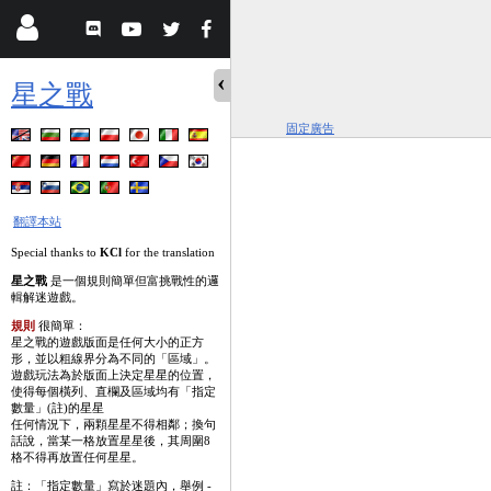
星之戰
固定廣告
翻譯本站
Special thanks to
KCl
for the translation
星之戰
是一個規則簡單但富挑戰性的邏
輯解迷遊戲。
規則
很簡單：
星之戰的遊戲版面是任何大小的正方
形，並以粗線界分為不同的「區域」。
遊戲玩法為於版面上決定星星的位置，
使得每個橫列、直欄及區域均有「指定
數量」(註)的星星
任何情況下，兩顆星星不得相鄰；換句
話說，當某一格放置星星後，其周圍8
格不得再放置任何星星。
註：「指定數量」寫於迷題內，舉例 -