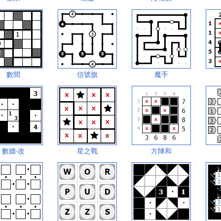
數間
信號旗
魔手
數牆‧改
星之戰
方陣和