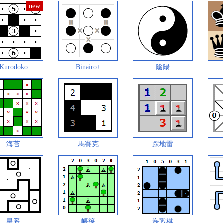
Kurodoko
Binairo+
陰陽
海苔
馬賽克
踩地雷
星系
帳篷
海戰棋