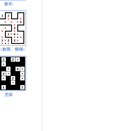
數和
（數圈、柵欄）
塗牆