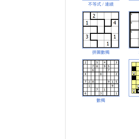
不等式 / 連續
拼圖數獨
數獨