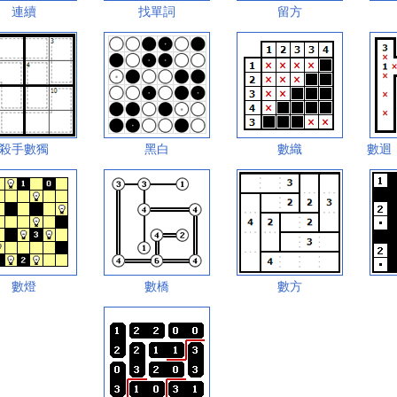
連續
找單詞
留方
殺手數獨
黑白
數織
數迴
數燈
數橋
數方